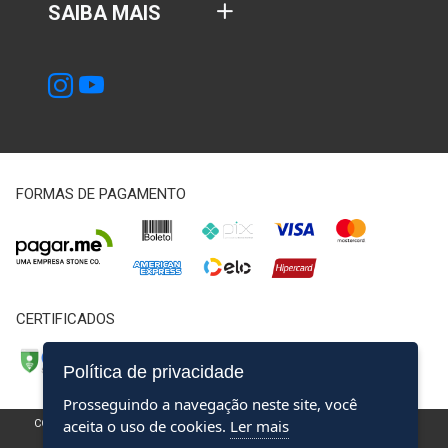
SAIBA MAIS
FORMAS DE PAGAMENTO
CERTIFICADOS
Política de privacidade
Prosseguindo a navegação neste site, você
aceita o uso de cookies.
Ler mais
COPYRIGHT @2024 CENTRO EDUCACIONAL DO SERVIÇO PÚBLICO - CNPJ
54.750.075/0001-19
TERMOS DE USO
E
POLÍTICA DE PRIVACIDADE